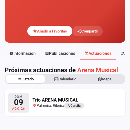
Mapa
de
fiestas
Componentes
Añadir a favoritas
Compartir
Fichajes
Información
Publicaciones
Actuaciones
Co
Agencias
Próximas actuaciones de
Arena Musical
Rankings
Listado
Calendario
Mapa
Vídeos
Anuncios
DOM
Trío ARENA MUSICAL
09
Palmeira, Ribeira
A Coruña
AGO 26
Iniciar
sesión
Crear