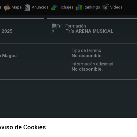
s
Mapa
Anuncios
Fichajes
Rankings
Vídeos
Formación
e 2025
Trío ARENA MUSICAL
Tipo de terreno
a Magos.
No disponible.
Información adicional
No disponible.
Aviso de Cookies
iesta. Actualizada el 11/09/2022 19:07