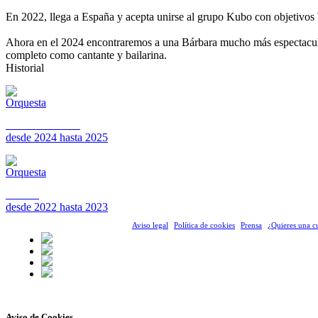
En 2022, llega a España y acepta unirse al grupo Kubo con objetivos bi
Ahora en el 2024 encontraremos a una Bárbara mucho más especta
completo como cantante y bailarina.
Historial
LA FÓRMULA
desde 2024 hasta 2025
KUBO
desde 2022 hasta 2023
Orquestas de España © 2012-2026 |
Aviso legal
|
Política de cookies
|
Prensa
|
¿Quieres una cu
Aviso de Cookies