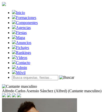
Inicio
Formaciones
Componentes
Agencias
Fiestas
Mapa
Anuncios
Fichajes
Rankings
Vídeos
Contacto
Admin
Móvil
Alfredo Carlos Asensio Sánchez (Alfred) (Cantante masculino)