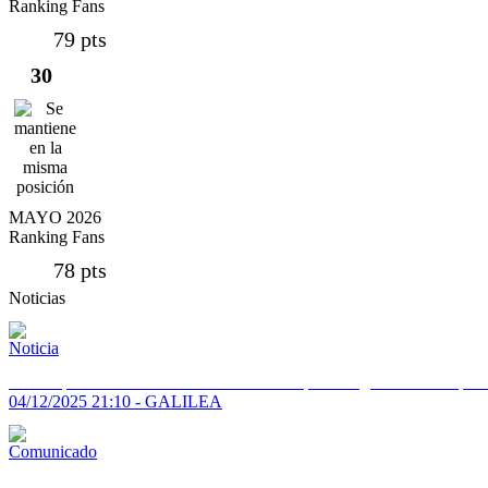
Ranking Fans
79 pts
30
MAYO 2026
Ranking Fans
78 pts
Noticias
Galilea presenta a Alfred Asensio como su primera gran novedad para
04/12/2025 21:10 - GALILEA
Alfred Asensio decide terminar temporada en la Orquesta Miramar