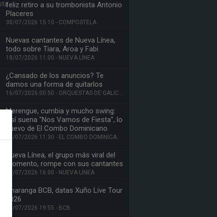
feliz retiro a su trombonista Antonio
Placeres
30/07/2026 15:10 - COMPOSTELA
Nuevas cantantes de Nueva Línea,
todo sobre Tiara, Aroa y Fabi
18/07/2026 11:00 - NUEVA LÍNEA
¿Cansado de los anuncios? Te
damos una forma de quitarlos
16/07/2026 00:50 - ORQUESTAS DE GALICIA
Merengue, cumbia y mucho swing:
Así suena "Nos Vamos de Fiesta", lo
nuevo de El Combo Dominicano
10/07/2026 11:30 - EL COMBO DOMINICANO
Nueva Línea, el grupo más viral del
momento, rompe con sus cantantes
09/07/2026 16:00 - NUEVA LÍNEA
Charanga BCB, datas Xuño Live Tour
2026
08/07/2026 19:55 - BCB