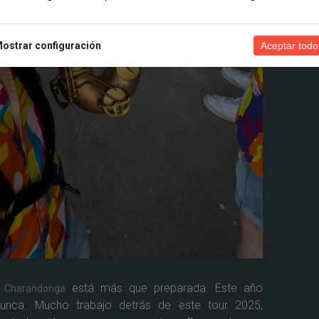
ostrar configuración
Aceptar todo
DENUNCIAR FOTO
a
está más que preparada. Este año
Charandonga
nca. Mucho trabajo detrás de este tour 2025,